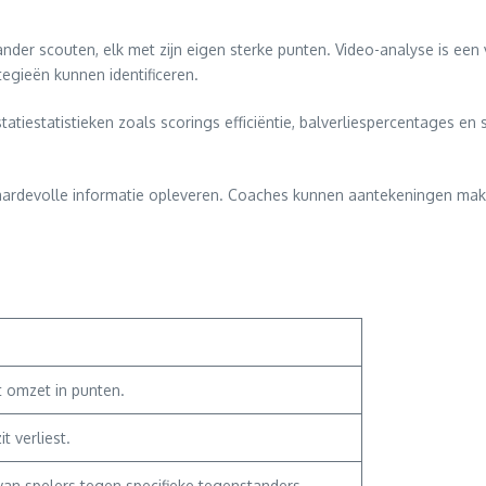
tander scouten, elk met zijn eigen sterke punten. Video-analyse is
tegieën kunnen identificeren.
statiestatistieken zoals scorings efficiëntie, balverliespercentage
 waardevolle informatie opleveren. Coaches kunnen aantekeningen mak
t omzet in punten.
 verliest.
 van spelers tegen specifieke tegenstanders.