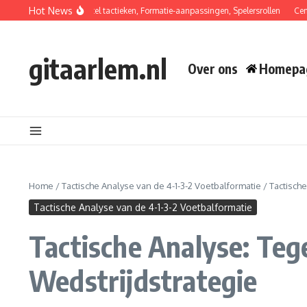
Skip to content
Hot News
2 Formatie: Balherstel tactieken, Formatie-aanpassingen, Spelersrollen
Centrale M
gitaarlem.nl
Over ons
Homepa
Home
/
Tactische Analyse van de 4-1-3-2 Voetbalformatie
/
Tactisch
Tactische Analyse van de 4-1-3-2 Voetbalformatie
Tactische Analyse: Teg
Wedstrijdstrategie