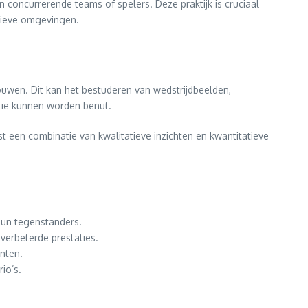
 concurrerende teams of spelers. Deze praktijk is cruciaal
itieve omgevingen.
wen. Dit kan het bestuderen van wedstrijdbeelden,
itie kunnen worden benut.
t een combinatie van kwalitatieve inzichten en kwantitatieve
hun tegenstanders.
verbeterde prestaties.
enten.
io’s.