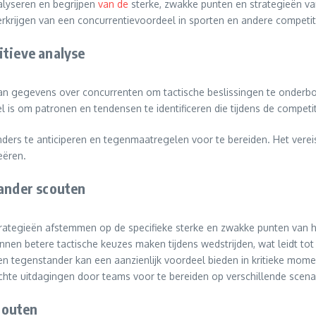
alyseren en begrijpen
van de
sterke, zwakke punten en strategieën van
verkrijgen van een concurrentievoordeel in sporten en andere compet
itieve analyse
 gegevens over concurrenten om tactische beslissingen te onderbou
el is om patronen en tendensen te identificeren die tijdens de compet
ders te anticiperen en tegenmaatregelen voor te bereiden. Het vereis
eëren.
tander scouten
rategieën afstemmen op de specifieke sterke en zwakke punten van 
nen betere tactische keuzes maken tijdens wedstrijden, wat leidt tot 
een tegenstander kan een aanzienlijk voordeel bieden in kritieke mom
hte uitdagingen door teams voor te bereiden op verschillende scenar
couten