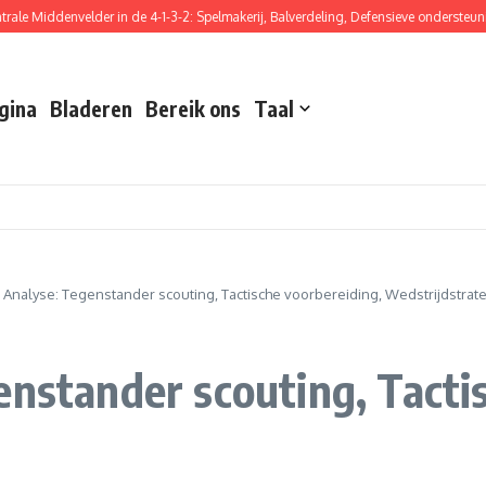
iddenvelder in de 4-1-3-2: Spelmakerij, Balverdeling, Defensieve ondersteuning
gina
Bladeren
Bereik ons
Taal
e Analyse: Tegenstander scouting, Tactische voorbereiding, Wedstrijdstrat
enstander scouting, Tacti