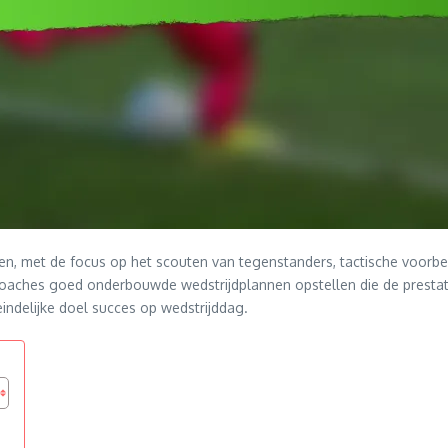
ten, met de focus op het scouten van tegenstanders, tactische voorbe
coaches goed onderbouwde wedstrijdplannen opstellen die de prestat
teindelijke doel succes op wedstrijddag.