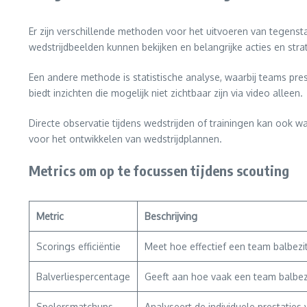
Er zijn verschillende methoden voor het uitvoeren van tegens
wedstrijdbeelden kunnen bekijken en belangrijke acties en stra
Een andere methode is statistische analyse, waarbij teams pre
biedt inzichten die mogelijk niet zichtbaar zijn via video alleen.
Directe observatie tijdens wedstrijden of trainingen kan ook
voor het ontwikkelen van wedstrijdplannen.
Metrics om op te focussen tijdens scouting
Metric
Beschrijving
Scorings efficiëntie
Meet hoe effectief een team balbezi
Balverliespercentage
Geeft aan hoe vaak een team balbezit
Spelersmatchups
Analyseert de individuele prestaties