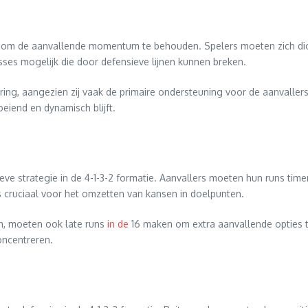
g om de aanvallende momentum te behouden. Spelers moeten zich dicht
sses mogelijk die door defensieve lijnen kunnen breken.
ing, aangezien zij vaak de primaire ondersteuning voor de aanvallers 
eiend en dynamisch blijft.
sieve strategie in de 4-1-3-2 formatie. Aanvallers moeten hun runs t
s cruciaal voor het omzetten van kansen in doelpunten.
jn, moeten ook late runs
in de
16 maken om extra aanvallende opties te
oncentreren.