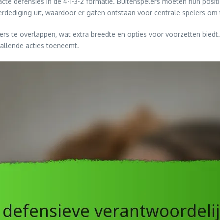
te defensies in de 4-1-3-2 formatie. Buitenspelers moeten hun posit
verdediging uit, waardoor er gaten ontstaan voor centrale spelers om 
rs te overlappen, wat extra breedte en opties voor voorzetten bie
allende acties toeneemt.