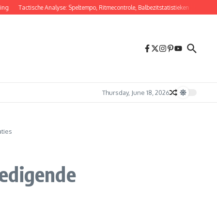
Tactische Analyse: Speltempo, Ritmecontrole, Balbezitstatistieken
Vervangende M
Thursday, June 18, 2026
ties
dedigende