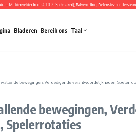
Middenvelder in de 4-1-3-2: Spelmakerij, Balverdeling, Defensieve ondersteuning
gina
Bladeren
Bereik ons
Taal
 Aanvallende bewegingen, Verdedigende verantwoordelijkheden, Spelerrota
vallende bewegingen, Ver
 Spelerrotaties