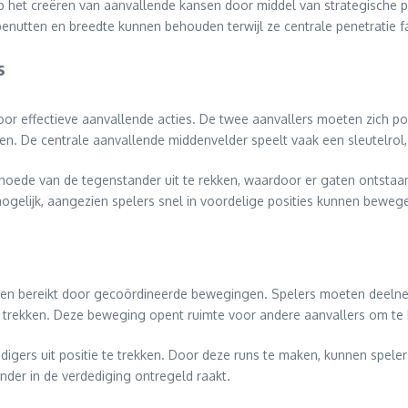
 op het creëren van aanvallende kansen door middel van strategische
benutten en breedte kunnen behouden terwijl ze centrale penetratie fa
s
 voor effectieve aanvallende acties. De twee aanvallers moeten zich pos
. De centrale aanvallende middenvelder speelt vaak een sleutelrol, w
oede van de tegenstander uit te rekken, waardoor er gaten ontstaa
gelijk, aangezien spelers snel in voordelige posities kunnen beweg
orden bereikt door gecoördineerde bewegingen. Spelers moeten deeln
trekken. Deze beweging opent ruimte voor andere aanvallers om te 
gers uit positie te trekken. Door deze runs te maken, kunnen speler
der in de verdediging ontregeld raakt.