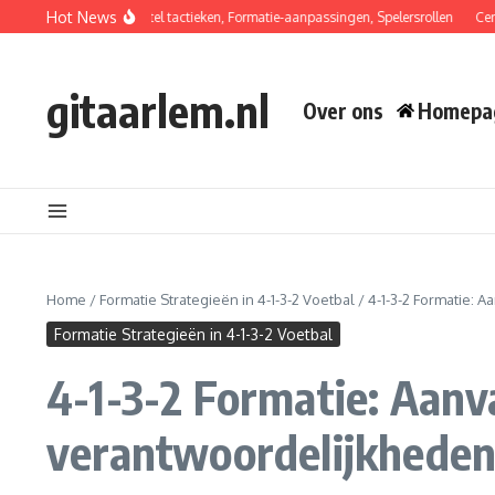
Skip to content
Hot News
2 Formatie: Balherstel tactieken, Formatie-aanpassingen, Spelersrollen
Centrale 
gitaarlem.nl
Over ons
Homepa
Home
/
Formatie Strategieën in 4-1-3-2 Voetbal
/
4-1-3-2 Formatie:
Formatie Strategieën in 4-1-3-2 Voetbal
4-1-3-2 Formatie: Aan
verantwoordelijkheden,