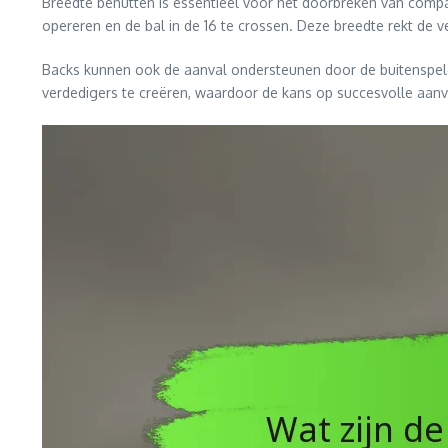
Breedte benutten is essentieel voor het doorbreken van compac
opereren en de bal in de 16 te crossen. Deze breedte rekt de 
Backs kunnen ook de aanval ondersteunen door de buitenspele
verdedigers te creëren, waardoor de kans op succesvolle aanv