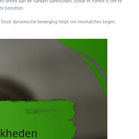
ies breed aan de flanken aanhouden, zodat er ruimte is om te
te benutten.
dt. Deze dynamische beweging helpt om mismatches tegen