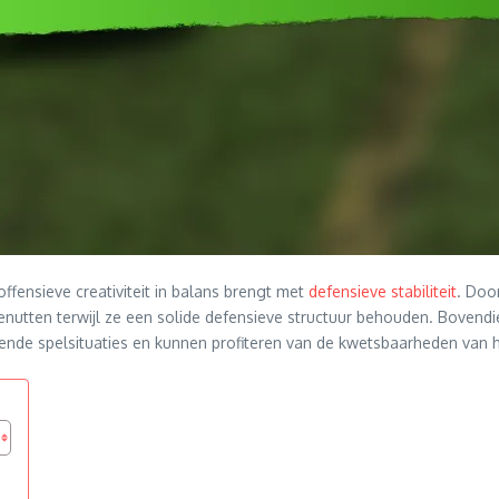
offensieve creativiteit in balans brengt met
defensieve stabiliteit
. Doo
 benutten terwijl ze een solide defensieve structuur behouden. Bovend
llende spelsituaties en kunnen profiteren van de kwetsbaarheden van 