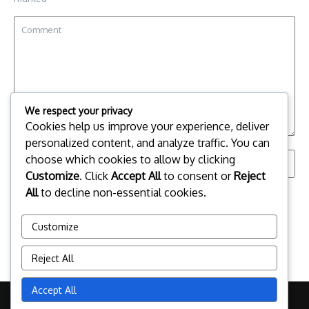
We respect your privacy
Cookies help us improve your experience, deliver
personalized content, and analyze traffic. You can
choose which cookies to allow by clicking
Customize
. Click
Accept All
to consent or
Reject
All
to decline non-essential cookies.
Save my name, email, and website in this browser for the
next time I comment.
Customize
Reject All
Accept All
Copyright © 2026 gitaarlem.nl | Powered by
News Magazine X