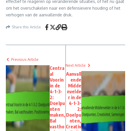
effectief te reageren op veranderende situaties, of het nu gaat
om het overschakelen naar een defensievere houding of het
verhogen van de aanvallende druk.
Share this Article
Previous Article
Next Article
Centra
al
Aanvall
Voorin
ende
in de
Midde
4-1-3-
nvelde
2:
r in de
Doelpu
4-1-3-
nten
2:
maken,
Doelpu
Bal
nten,
vastho
Creativ