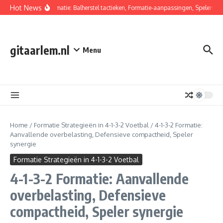
Skip to content
Hot News
4-1-3-2 Formatie: Balherstel tactieken, Formatie-aanpassingen, Spelersrolle
gitaarlem.nl
Menu
Home
/
Formatie Strategieën in 4-1-3-2 Voetbal
/
4-1-3-2 Formatie:
Aanvallende overbelasting, Defensieve compactheid, Speler
synergie
Formatie Strategieën in 4-1-3-2 Voetbal
4-1-3-2 Formatie: Aanvallende
overbelasting, Defensieve
compactheid, Speler synergie