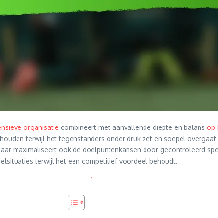
ensieve organisatie
combineert met aanvallende diepte en balans
op 
houden terwijl het tegenstanders onder druk zet en soepel overgaat 
 maar maximaliseert ook de doelpuntenkansen door gecontroleerd spe
elsituaties terwijl het een competitief voordeel behoudt.