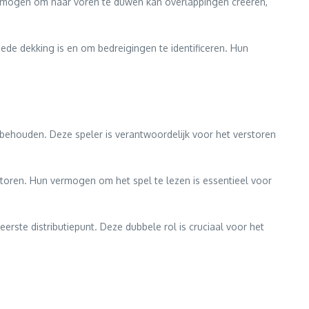
vermogen om naar voren te duwen kan overlappingen creëren,
de dekking is en om bedreigingen te identificeren. Hun
behouden. Deze speler is verantwoordelijk voor het verstoren
oren. Hun vermogen om het spel te lezen is essentieel voor
rste distributiepunt. Deze dubbele rol is cruciaal voor het