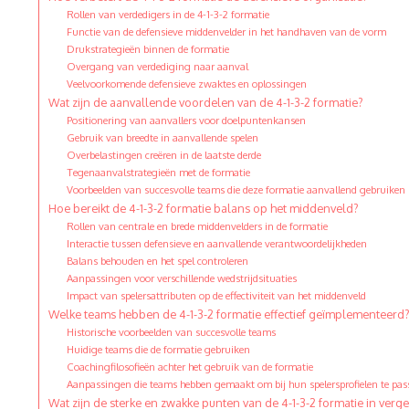
Rollen van verdedigers in de 4-1-3-2 formatie
Functie van de defensieve middenvelder in het handhaven van de vorm
Drukstrategieën binnen de formatie
Overgang van verdediging naar aanval
Veelvoorkomende defensieve zwaktes en oplossingen
Wat zijn de aanvallende voordelen van de 4-1-3-2 formatie?
Positionering van aanvallers voor doelpuntenkansen
Gebruik van breedte in aanvallende spelen
Overbelastingen creëren in de laatste derde
Tegenaanvalstrategieën met de formatie
Voorbeelden van succesvolle teams die deze formatie aanvallend gebruiken
Hoe bereikt de 4-1-3-2 formatie balans op het middenveld?
Rollen van centrale en brede middenvelders in de formatie
Interactie tussen defensieve en aanvallende verantwoordelijkheden
Balans behouden en het spel controleren
Aanpassingen voor verschillende wedstrijdsituaties
Impact van spelersattributen op de effectiviteit van het middenveld
Welke teams hebben de 4-1-3-2 formatie effectief geïmplementeerd
Historische voorbeelden van succesvolle teams
Huidige teams die de formatie gebruiken
Coachingfilosofieën achter het gebruik van de formatie
Aanpassingen die teams hebben gemaakt om bij hun spelersprofielen te pas
Wat zijn de sterke en zwakke punten van de 4-1-3-2 formatie in verg