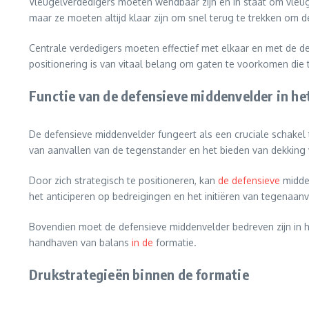
Vleugelverdedigers moeten wendbaar zijn en in staat om vleug
maar ze moeten altijd klaar zijn om snel terug te trekken om d
Centrale verdedigers moeten effectief met elkaar en met de d
positionering is van vitaal belang om gaten te voorkomen die 
Functie van de defensieve middenvelder in h
De defensieve middenvelder fungeert als een cruciale schakel
van aanvallen van de tegenstander en het bieden van dekking
Door zich strategisch te positioneren, kan
de defensieve
midden
het anticiperen op bedreigingen en het initiëren van tegenaanv
Bovendien moet de defensieve middenvelder bedreven zijn in het
handhaven van balans
in de
formatie.
Drukstrategieën binnen de formatie