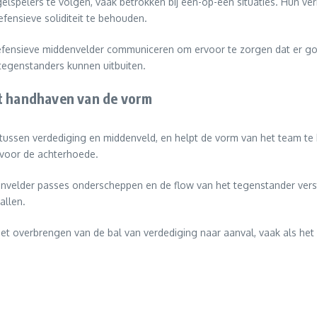
elspelers te volgen, vaak betrokken bij één-op-één situaties. Hun 
efensieve soliditeit te behouden.
efensieve middenvelder communiceren om ervoor te zorgen dat er goe
tegenstanders kunnen uitbuiten.
et handhaven van de vorm
 tussen verdediging en middenveld, en helpt de vorm van het team te 
 voor de achterhoede.
velder passes onderscheppen en de flow van het tegenstander verst
allen.
 overbrengen van de bal van verdediging naar aanval, vaak als het ee