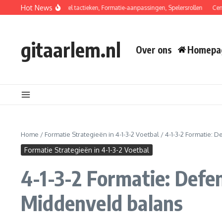
Skip to content
Hot News
2 Formatie: Balherstel tactieken, Formatie-aanpassingen, Spelersrollen
Centrale M
gitaarlem.nl
Over ons
Homepa
Home
/
Formatie Strategieën in 4-1-3-2 Voetbal
/
4-1-3-2 Formatie: 
Formatie Strategieën in 4-1-3-2 Voetbal
4-1-3-2 Formatie: Defen
Middenveld balans