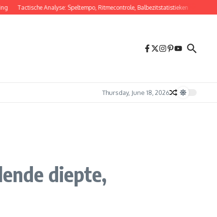
Tactische Analyse: Speltempo, Ritmecontrole, Balbezitstatistieken
Vervangende Mi
Thursday, June 18, 2026
lende diepte,