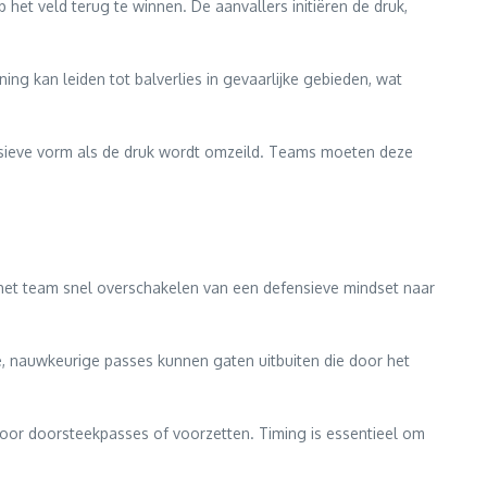
het veld terug te winnen. De aanvallers initiëren de druk,
ing kan leiden tot balverlies in gevaarlijke gebieden, wat
ensieve vorm als de druk wordt omzeild. Teams moeten deze
t het team snel overschakelen van een defensieve mindset naar
le, nauwkeurige passes kunnen gaten uitbuiten die door het
voor doorsteekpasses of voorzetten. Timing is essentieel om