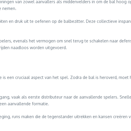
nningen van zowel aanvallers als middenvelders in om de bal hoog op 
e nemen.
en en druk uit te oefenen op de balbezitter. Deze collectieve inspann
 spelers, evenals het vermogen om snel terug te schakelen naar def
rijden naadloos worden uitgevoerd.
e is een cruciaal aspect van het spel. Zodra de bal is heroverd, moe
gang, vaak als eerste distributeur naar de aanvallende spelers. Snel
 een aanvallende formatie.
eging, runs maken die de tegenstander uitrekken en kansen creëren 