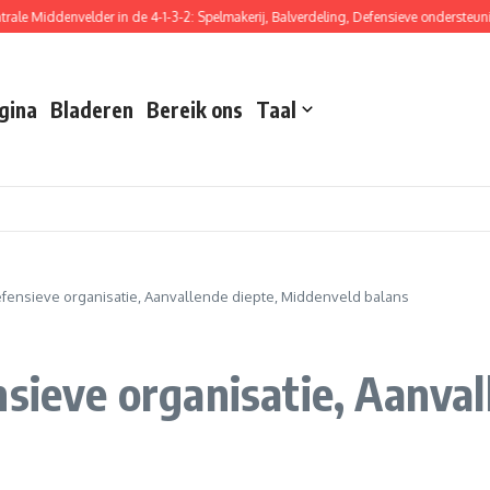
iddenvelder in de 4-1-3-2: Spelmakerij, Balverdeling, Defensieve ondersteuning
gina
Bladeren
Bereik ons
Taal
Defensieve organisatie, Aanvallende diepte, Middenveld balans
sieve organisatie, Aanval