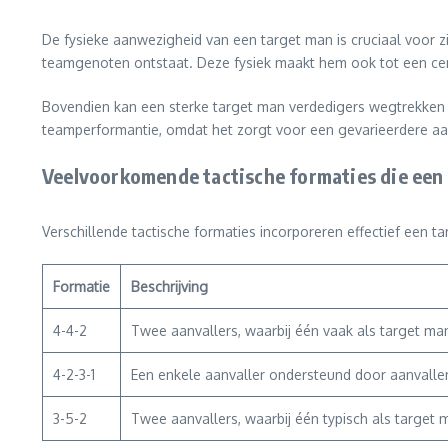
De fysieke aanwezigheid van een target man is cruciaal voor zij
teamgenoten ontstaat. Deze fysiek maakt hem ook tot een cent
Bovendien kan een sterke target man verdedigers wegtrekken 
teamperformantie, omdat het zorgt voor een gevarieerdere aan
Veelvoorkomende tactische formaties die een
Verschillende tactische formaties incorporeren effectief een 
Formatie
Beschrijving
4-4-2
Twee aanvallers, waarbij één vaak als target ma
4-2-3-1
Een enkele aanvaller ondersteund door aanvallen
3-5-2
Twee aanvallers, waarbij één typisch als target 