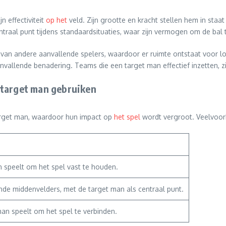
n effectiviteit
op het
veld. Zijn grootte en kracht stellen hem in sta
raal punt tijdens standaardsituaties, waar zijn vermogen om de bal 
van andere aanvallende spelers, waardoor er ruimte ontstaat voor l
vallende benadering. Teams die een target man effectief inzetten, zi
 target man gebruiken
target man, waardoor hun impact op
het spel
wordt vergroot. Veelvoor
n speelt om het spel vast te houden.
de middenvelders, met de target man als centraal punt.
man speelt om het spel te verbinden.