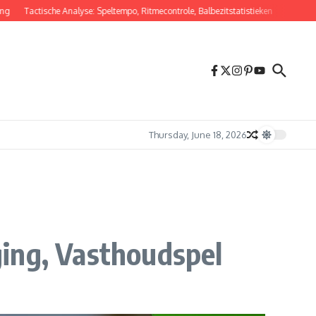
Tactische Analyse: Speltempo, Ritmecontrole, Balbezitstatistieken
Vervangende 
Thursday, June 18, 2026
ging, Vasthoudspel