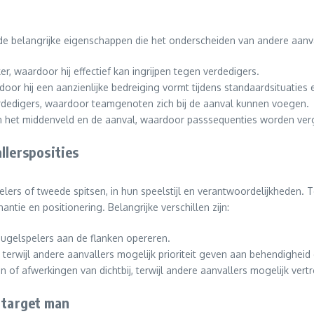
de belangrijke eigenschappen die het onderscheiden van andere aanva
r, waardoor hij effectief kan ingrijpen tegen verdedigers.
oor hij een aanzienlijke bedreiging vormt tijdens standaardsituaties 
dedigers, waardoor teamgenoten zich bij de aanval kunnen voegen.
 het middenveld en de aanval, waardoor passsequenties worden verg
llersposities
ers of tweede spitsen, in hun speelstijl en verantwoordelijkheden. Te
ntie en positionering. Belangrijke verschillen zijn:
leugelspelers aan de flanken opereren.
 terwijl andere aanvallers mogelijk prioriteit geven aan behendigheid 
 of afwerkingen van dichtbij, terwijl andere aanvallers mogelijk ver
 target man