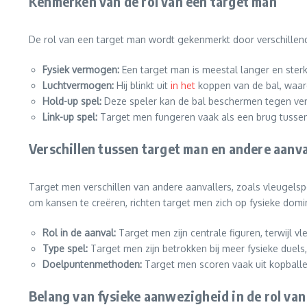
Kenmerken van de rol van een target man
De rol van een target man wordt gekenmerkt door verschillen
Fysiek vermogen:
Een target man is meestal langer en sterke
Luchtvermogen:
Hij blinkt uit
in het
koppen van de bal, waard
Hold-up spel:
Deze speler kan de bal beschermen tegen ver
Link-up spel:
Target men fungeren vaak als een brug tussen
Verschillen tussen target man en andere aanva
Target men verschillen van andere aanvallers, zoals vleugelspel
om kansen te creëren, richten target men zich op fysieke domina
Rol in de aanval:
Target men zijn centrale figuren, terwijl v
Type spel:
Target men zijn betrokken bij meer fysieke duels,
Doelpuntenmethoden:
Target men scoren vaak uit kopballen
Belang van fysieke aanwezigheid in de rol van