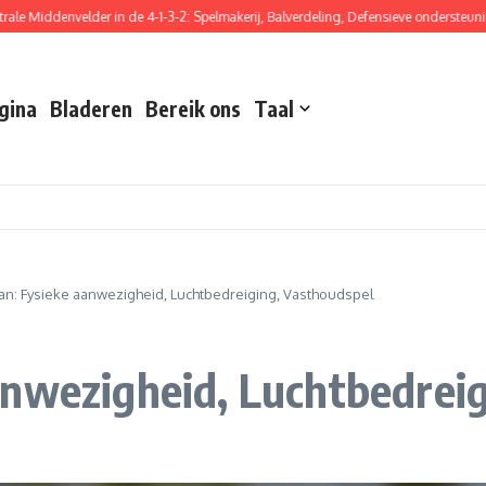
 Middenvelder in de 4-1-3-2: Spelmakerij, Balverdeling, Defensieve ondersteuning
gina
Bladeren
Bereik ons
Taal
an: Fysieke aanwezigheid, Luchtbedreiging, Vasthoudspel
anwezigheid, Luchtbedrei