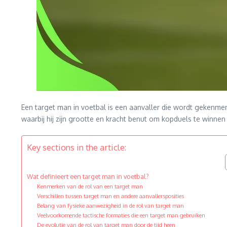
Een target man in voetbal is een aanvaller die wordt gekenmerk
waarbij hij zijn grootte en kracht benut om kopduels te winn
Key sections in the article:
Wat definieert een target man in voetbal?
Kenmerken van de rol van een target man
Verschillen tussen target man en andere aanvallersposities
Belang van fysieke aanwezigheid in de rol van target man
Veelvoorkomende tactische formaties die een target man gebruiken
De evolutie van de rol van target man door de tijd heen