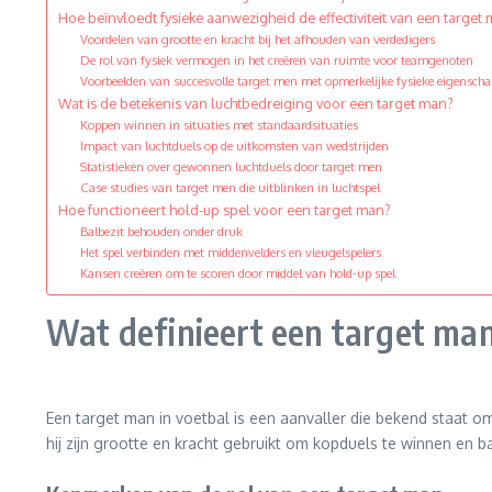
Hoe beïnvloedt fysieke aanwezigheid de effectiviteit van een target
Voordelen van grootte en kracht bij het afhouden van verdedigers
De rol van fysiek vermogen in het creëren van ruimte voor teamgenoten
Voorbeelden van succesvolle target men met opmerkelijke fysieke eigensch
Wat is de betekenis van luchtbedreiging voor een target man?
Koppen winnen in situaties met standaardsituaties
Impact van luchtduels op de uitkomsten van wedstrijden
Statistieken over gewonnen luchtduels door target men
Case studies van target men die uitblinken in luchtspel
Hoe functioneert hold-up spel voor een target man?
Balbezit behouden onder druk
Het spel verbinden met middenvelders en vleugelspelers
Kansen creëren om te scoren door middel van hold-up spel
Wat definieert een target man
Een target man in voetbal is een aanvaller die bekend staat o
hij zijn grootte en kracht gebruikt om kopduels te winnen en 