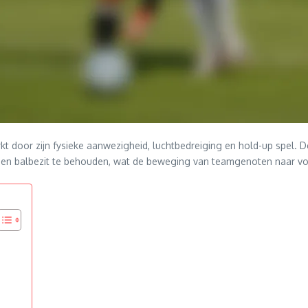
t door zijn fysieke aanwezigheid, luchtbedreiging en hold-up spel. D
en en balbezit te behouden, wat de beweging van teamgenoten naar voo