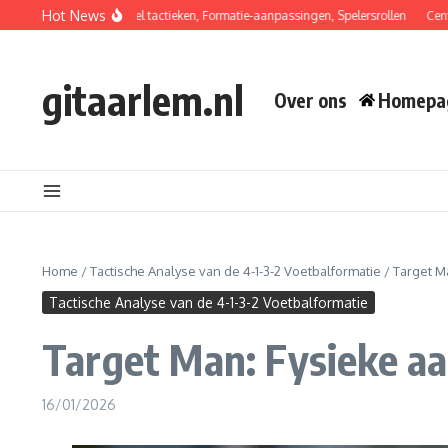
Skip to content
Hot News
-2 Formatie: Balherstel tactieken, Formatie-aanpassingen, Spelersrollen
Centrale
gitaarlem.nl
Over ons
Homepa
Home
/
Tactische Analyse van de 4-1-3-2 Voetbalformatie
/
Target M
Tactische Analyse van de 4-1-3-2 Voetbalformatie
Target Man: Fysieke a
16/01/2026