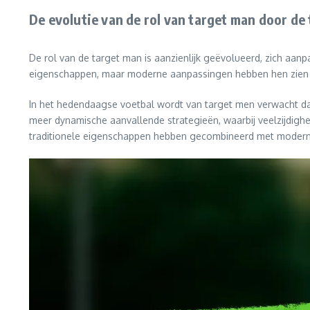
De evolutie van de rol van target man door de 
De rol van de target man is aanzienlijk geëvolueerd, zich aan
eigenschappen, maar moderne aanpassingen hebben hen zien o
In het hedendaagse voetbal wordt van target men verwacht da
meer dynamische aanvallende strategieën, waarbij veelzijdighe
traditionele eigenschappen hebben gecombineerd met modern