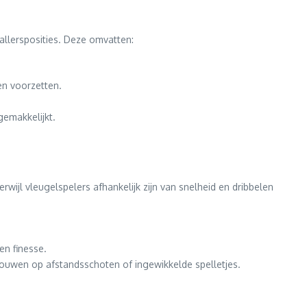
llersposities. Deze omvatten:
en voorzetten.
emakkelijkt.
rwijl vleugelspelers afhankelijk zijn van snelheid en dribbelen
en finesse.
trouwen op afstandsschoten of ingewikkelde spelletjes.